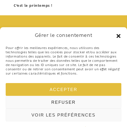
C’est le printemps !
Gérer le consentement
Pour offrir les meilleures expériences, nous utilisons des
technologies telles que les cookies pour stocker et/ou accéder aux
informations des appareils. Le fait de consentir à ces technologies
nous permettra de traiter des données telles que le comportement
de navigation ou les ID uniques sur ce site. Le fait de ne pas
consentir ou de retirer son consentement peut avoir un effet négatif
sur certaines caractéristiques et fonctions.
04 97 10 37 41
48 Promenade de la Plage
ACCEPTER
06800 Cros-de-Cagnes
-
REFUSER
Politique de confidentialité
Mentions légales
VOIR LES PRÉFÉRENCES
facebook-f
instagram
youtube