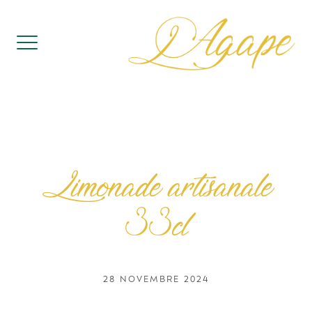
Skip
to
content
Limonade artisanale
33cl
28 NOVEMBRE 2024