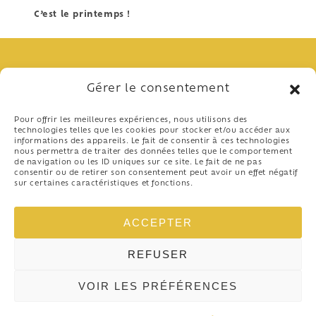
C’est le printemps !
Gérer le consentement
Pour offrir les meilleures expériences, nous utilisons des
technologies telles que les cookies pour stocker et/ou accéder aux
informations des appareils. Le fait de consentir à ces technologies
nous permettra de traiter des données telles que le comportement
de navigation ou les ID uniques sur ce site. Le fait de ne pas
consentir ou de retirer son consentement peut avoir un effet négatif
sur certaines caractéristiques et fonctions.
04 97 10 37 41
48 Promenade de la Plage
ACCEPTER
06800 Cros-de-Cagnes
-
REFUSER
Politique de confidentialité
Mentions légales
VOIR LES PRÉFÉRENCES
facebook-f
instagram
youtube