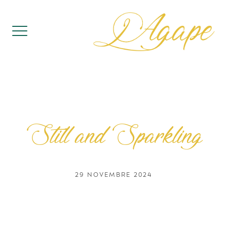
Skip
to
content
Still and Sparkling
29 NOVEMBRE 2024