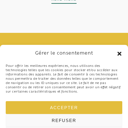
Gérer le consentement
Pour offrir les meilleures expériences, nous utilisons des
technologies telles que les cookies pour stocker et/ou accéder aux
informations des appareils. Le fait de consentir à ces technologies
nous permettra de traiter des données telles que le comportement
de navigation ou les ID uniques sur ce site. Le fait de ne pas
consentir ou de retirer son consentement peut avoir un effet négatif
sur certaines caractéristiques et fonctions.
04 97 10 37 41
48 Promenade de la Plage
ACCEPTER
06800 Cros-de-Cagnes
-
REFUSER
Politique de confidentialité