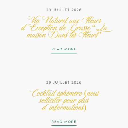
29 JUILLET 2026
Vin Naturel aux Fleurs
d’Exception de Grasse “La
maison Dans les Fleurs”
VIN NATUREL AUX FLEUR
READ MORE
29 JUILLET 2026
Cocktail éphémère (nous
solliciter pour plus
d’informations)
COCKTAIL ÉPHÉMÈRE (NO
READ MORE