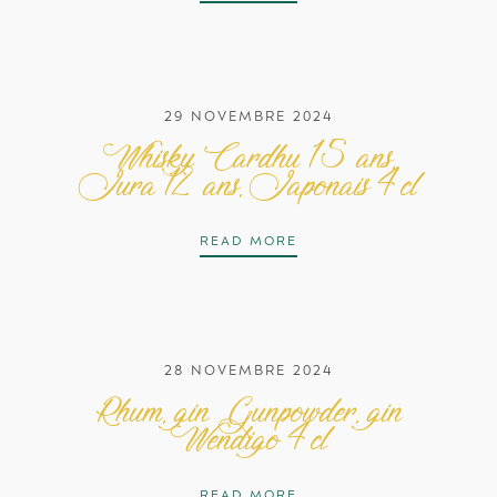
29 NOVEMBRE 2024
Whisky Cardhu 15 ans,
Jura 12 ans, Japonais 4cl
WHISKY CARDHU 15 ANS,
READ MORE
28 NOVEMBRE 2024
Rhum, gin Gunpowder, gin
Wendigo 4cl
RHUM, GIN GUNPOWDER
READ MORE